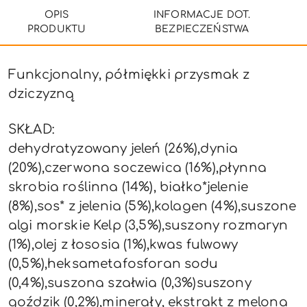
OPIS
INFORMACJE DOT.
PRODUKTU
BEZPIECZEŃSTWA
Funkcjonalny, półmiękki przysmak z
dziczyzną
SKŁAD:
dehydratyzowany jeleń (26%),dynia
(20%),czerwona soczewica (16%),płynna
skrobia roślinna (14%), białko*jelenie
(8%),sos* z jelenia (5%),kolagen (4%),suszone
algi morskie Kelp (3,5%),suszony rozmaryn
(1%),olej z łososia (1%),kwas fulwowy
(0,5%),heksametafosforan sodu
(0,4%),suszona szałwia (0,3%)suszony
goździk (0,2%),minerały, ekstrakt z melona