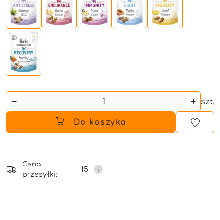
Ilość
szt.
Do koszyka
Dostępność
i
Cena
15
przesyłki:
dostawa