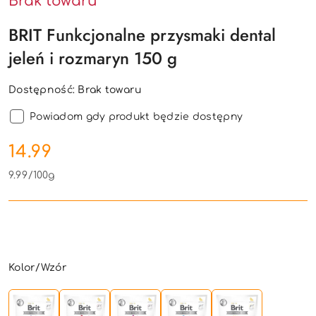
Brak towaru
BRIT Funkcjonalne przysmaki dental
jeleń i rozmaryn 150 g
Dostępność:
Brak towaru
Powiadom gdy produkt będzie dostępny
cena:
14.99
9.99
/
100g
Wariant
Kolor/Wzór