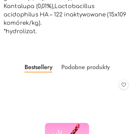
Kantalupa (0,01%),Lactobacillus
acidophilus HA – 122 inaktywowane (15x109
komórek/kg).
*hydrolizat.
Produkty
Produkty
Bestsellery
Podobne produkty
Pomiń karuzelę produktów
o
o
statusie:
statusie: