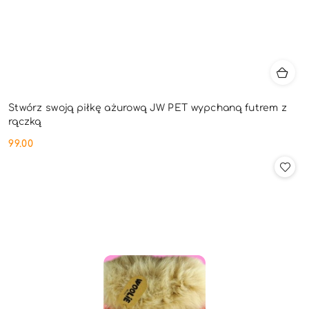
Stwórz swoją piłkę ażurową JW PET wypchaną futrem z
rączką
99.00
Cena: