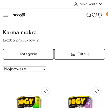
Moje konto
Przejdź do treści głównej
Przejdź do wyszukiwarki
Przejdź do moje konto
Przejdź do menu głównego
Przejdź do stopki
Karma mokra
Liczba produktów:
2
Kategorie
Filtruj
Zastosowano
Sortuj
według
sortowanie:
Najnowsze.