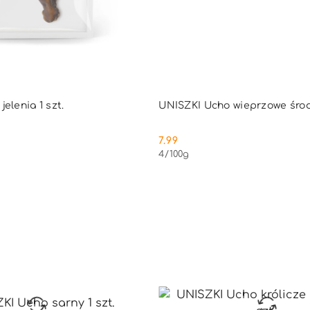
DUKT NIEDOSTĘPNY
PRODUKT NIEDOSTĘ
elenia 1 szt.
UNISZKI Ucho wieprzowe śro
7.99
Cena:
4
/
100g