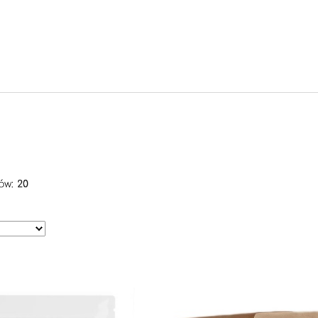
ów:
20