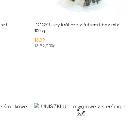
PNY
PRODUKT NIEDOSTĘPNY
szt.
DOGY Uszy królicze z futrem i bez mix
100 g
13.99
Cena:
13.99
/
100g