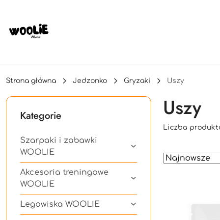
Przejdź do treści głównej
Przejdź do wyszukiwarki
Przejdź do moje konto
Przejdź do menu głównego
Przejdź do stopki
Strona główna
Jedzonko
Gryzaki
Uszy
Uszy
Kategorie
Liczba produkt
Szarpaki i zabawki
WOOLIE
Zastosowano
Sortuj
według
sortowanie:
Akcesoria treningowe
Najnowsze.
WOOLIE
Legowiska WOOLIE