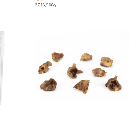
Cena:
27.13
/
100g