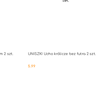
PNY
PRODUKT NIEDOSTĘPNY
m 2 szt.
UNISZKI Ucho królicze bez futra 2 szt.
5.99
Cena: