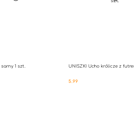
DUKT NIEDOSTĘPNY
PRODUKT NIEDOSTĘ
sarny 1 szt.
UNISZKI Ucho królicze z futre
5.99
Cena: