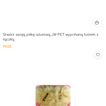
Stwórz swoją piłkę ażurową JW PET wypchaną futrem z
rączką
99.00
Cena: