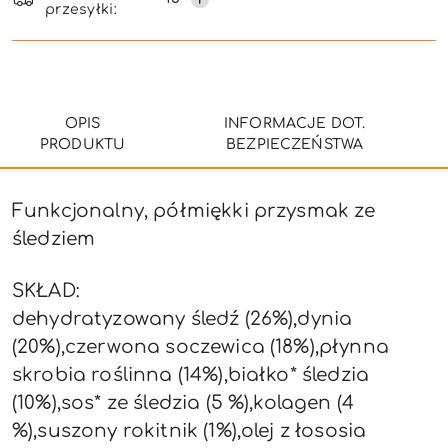
przesyłki:
dostawa
OPIS
INFORMACJE DOT.
PRODUKTU
BEZPIECZEŃSTWA
Funkcjonalny, półmiękki przysmak ze
śledziem
SKŁAD:
dehydratyzowany śledź (26%),dynia
(20%),czerwona soczewica (18%),płynna
skrobia roślinna (14%),białko* śledzia
(10%),sos* ze śledzia (5 %),kolagen (4
%),suszony rokitnik (1%),olej z łososia