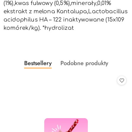
(1%),kwas fulwowy (0,5%),minerały,0,01%
ekstrakt z melona Kantalupa,Lactobacillus
acidophilus HA – 122 inaktywowane (15x109
komórek/kg). *hydrolizat
Produkty
Produkty
Bestsellery
Podobne produkty
Pomiń karuzelę produktów
o
o
statusie:
statusie: