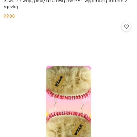
Stwórz swoją piłkę ażurową JW PET wypchaną futrem z
rączką
99.00
Cena: