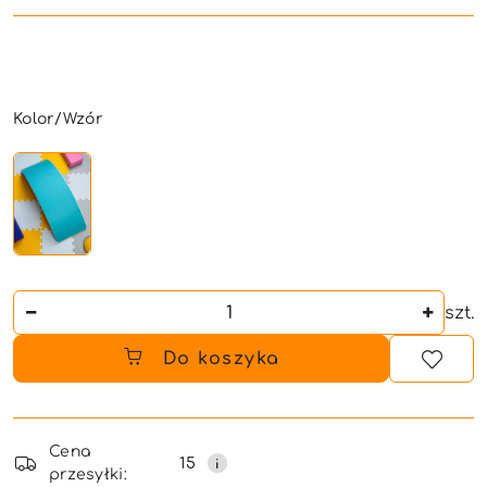
Wariant
Kolor/Wzór
Ilość
szt.
Do koszyka
Dostępność
i
Cena
15
przesyłki: