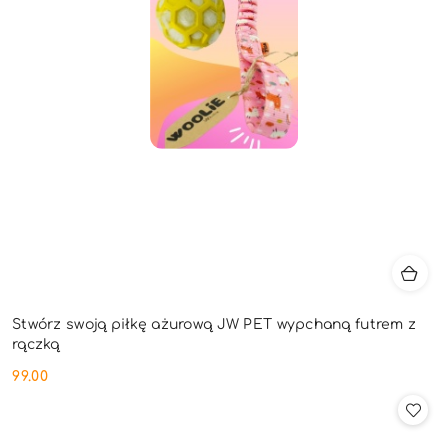
Stwórz swoją piłkę ażurową JW PET wypchaną futrem z
rączką
99.00
Cena: