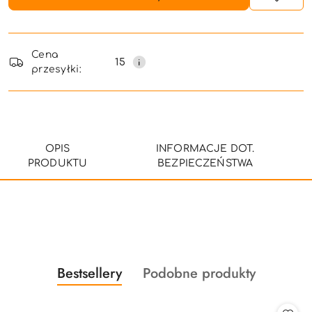
Dostępność
i
Cena
15
przesyłki:
dostawa
OPIS
INFORMACJE DOT.
PRODUKTU
BEZPIECZEŃSTWA
Produkty
Produkty
Bestsellery
Podobne produkty
Pomiń karuzelę produktów
o
o
statusie:
statusie: