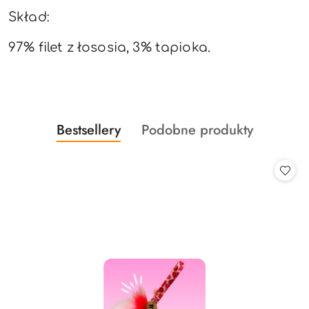
Skład:
97% filet z łososia, 3% tapioka.
Produkty
Produkty
Bestsellery
Podobne produkty
Pomiń karuzelę produktów
o
o
statusie:
statusie: