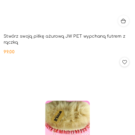
Stwórz swoją piłkę ażurową JW PET wypchaną futrem z
rączką
99.00
Cena: