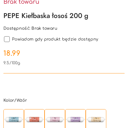
Brak towaru
PEPE Kiełbaska łosoś 200 g
Dostępność:
Brak towaru
Powiadom gdy produkt będzie dostępny
cena:
18.99
9.5
/
100g
Wariant
Kolor/Wzór