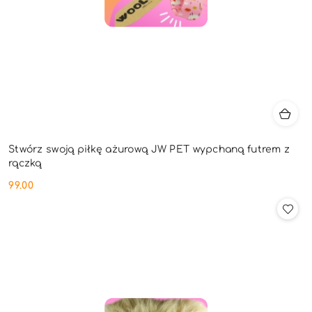
Stwórz swoją piłkę ażurową JW PET wypchaną futrem z
rączką
99.00
Cena: