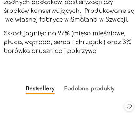
żadnych dodatków, pasteryzacji czy
środków konserwujących. Produkowane są
we własnej
fabryce w Småland w Szwecji.
Skład: jagnięcina 97% (mięso mięśniowe,
płuca, wątroba, serca i chrząstki) oraz 3%
borówka brusznica i pokrzywa.
Produkty
Produkty
Bestsellery
Podobne produkty
Pomiń karuzelę produktów
o
o
statusie:
statusie: