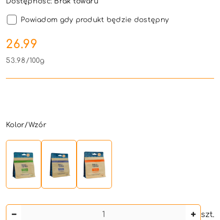
Dostępność:
Brak towaru
Powiadom gdy produkt będzie dostępny
cena:
26.99
53.98
/
100g
Wariant
Kolor/Wzór
Ilość
szt.