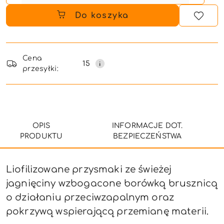
Do koszyka
Dostępność
i
Cena
15
przesyłki:
dostawa
OPIS
INFORMACJE DOT.
PRODUKTU
BEZPIECZEŃSTWA
Liofilizowane przysmaki ze
świeżej
jagnięciny wzbogacone borówką brusznicą
o działaniu przeciwzapalnym oraz
pokrzywą
wspierającą przemianę materii.