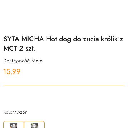
SYTA MICHA Hot dog do żucia królik z
MCT 2 szt.
Dostępność:
Mało
cena:
15.99
Wariant
Kolor/Wzór