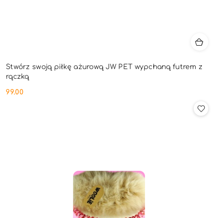
Stwórz swoją piłkę ażurową JW PET wypchaną futrem z
rączką
99.00
Cena: