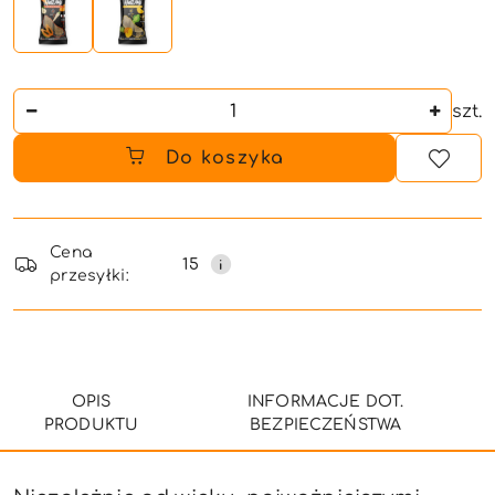
Ilość
szt.
Do koszyka
Dostępność
i
Cena
15
przesyłki:
dostawa
OPIS
INFORMACJE DOT.
PRODUKTU
BEZPIECZEŃSTWA