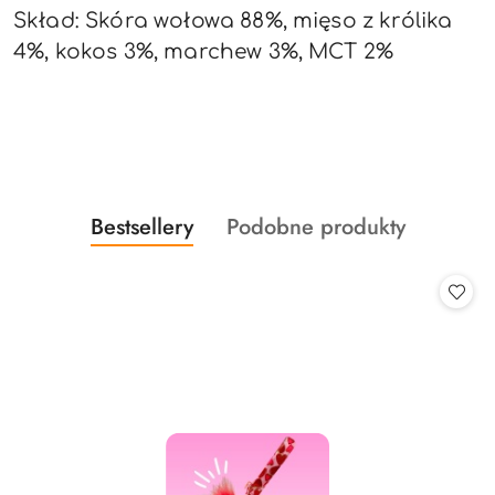
Skład: Skóra wołowa 88%, mięso z królika
4%, kokos 3%, marchew 3%, MCT 2%
Produkty
Produkty
Bestsellery
Podobne produkty
Pomiń karuzelę produktów
o
o
statusie:
statusie: