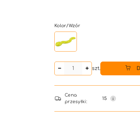
Wariant
Kolor/Wzór
Ilość
szt.
D
Dostępność
Cena
i
15
przesyłki:
dostawa