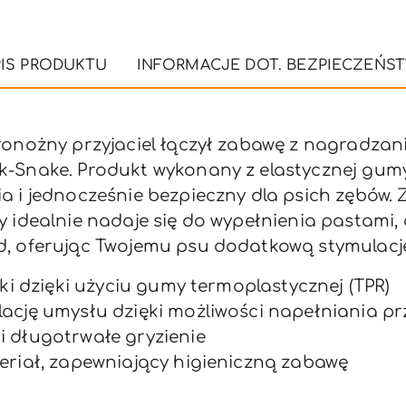
IS PRODUKTU
INFORMACJE DOT. BEZPIECZEŃS
oronożny przyjaciel łączył zabawę z nagradz
-Snake. Produkt wykonany z elastycznej gumy
a i jednocześnie bezpieczny dla psich zębów.
y idealnie nadaje się do wypełnienia pastami
d, oferując Twojemu psu dodatkową stymulacj
ęki dzięki użyciu gumy termoplastycznej (TPR)
lację umysłu dzięki możliwości napełniania 
 długotrwałe gryzienie
eriał, zapewniający higieniczną zabawę