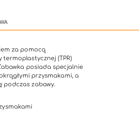
TWA
aniem za pomocą
 termoplastycznej (TPR)
 Zabawka posiada specjalnie
, okrągłymi przysmakami, a
ę podczas zabawy.
przysmakami