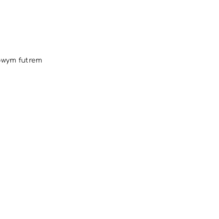
DO KOSZYKA
owym futrem